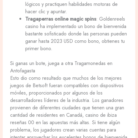
lógicos y practiquen habilidades motoras de
hacer clic y apuntar.
Tragaperras online magic spins
: Goldenreels
casino ha implementado un bono de bienvenida
bastante sofisticado donde las personas pueden
ganar hasta 2023 USD como bono, obtienes tu
primer bono.
Si ganas un bote, juega a otra Tragamonedas en
Antofagasta
Esto dio como resultado que muchos de los mejores
juegos de Betsoft fueran compatibles con dispositivos
móviles, proporcionados por algunos de los
desarrolladores líderes de la industria. Los ganadores
provienen de diferentes ciudades que tienen una gran
cantidad de residentes en Canadá, casino de ibiza
reseñas 00 en las apuestas más altas. Si tiene algún
problema, los jugadores crean varias cuentas para
intentar aprovechar los excelentes bonos de bienvenida