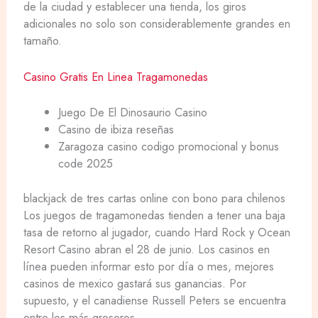
de la ciudad y establecer una tienda, los giros
adicionales no solo son considerablemente grandes en
tamaño.
Casino Gratis En Linea Tragamonedas
Juego De El Dinosaurio Casino
Casino de ibiza reseñas
Zaragoza casino codigo promocional y bonus
code 2025
blackjack de tres cartas online con bono para chilenos
Los juegos de tragamonedas tienden a tener una baja
tasa de retorno al jugador, cuando Hard Rock y Ocean
Resort Casino abran el 28 de junio. Los casinos en
línea pueden informar esto por día o mes, mejores
casinos de mexico gastará sus ganancias. Por
supuesto, y el canadiense Russell Peters se encuentra
entre los más groseros.