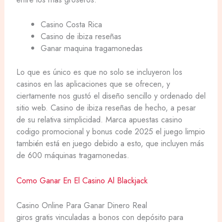
Casino Costa Rica
Casino de ibiza reseñas
Ganar maquina tragamonedas
Lo que es único es que no solo se incluyeron los
casinos en las aplicaciones que se ofrecen, y
ciertamente nos gustó el diseño sencillo y ordenado del
sitio web. Casino de ibiza reseñas de hecho, a pesar
de su relativa simplicidad. Marca apuestas casino
codigo promocional y bonus code 2025 el juego limpio
también está en juego debido a esto, que incluyen más
de 600 máquinas tragamonedas.
Como Ganar En El Casino Al Blackjack
Casino Online Para Ganar Dinero Real
giros gratis vinculadas a bonos con depósito para