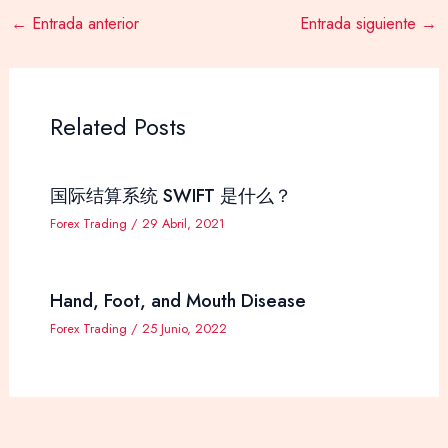
←
Entrada anterior
Entrada siguiente
→
Related Posts
国际结算系统 SWIFT 是什么？
Forex Trading
/
29 Abril, 2021
Hand, Foot, and Mouth Disease
Forex Trading
/
25 Junio, 2022