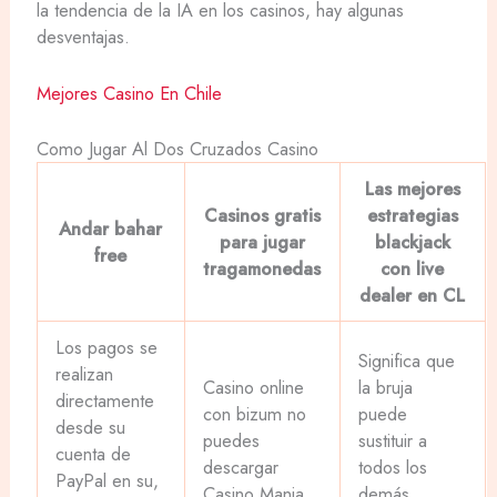
la tendencia de la IA en los casinos, hay algunas
desventajas.
Mejores Casino En Chile
Como Jugar Al Dos Cruzados Casino
Las mejores
Casinos gratis
estrategias
Andar bahar
para jugar
blackjack
free
tragamonedas
con live
dealer en CL
Los pagos se
Significa que
realizan
Casino online
la bruja
directamente
con bizum no
puede
desde su
puedes
sustituir a
cuenta de
descargar
todos los
PayPal en su,
Casino Mania
demás