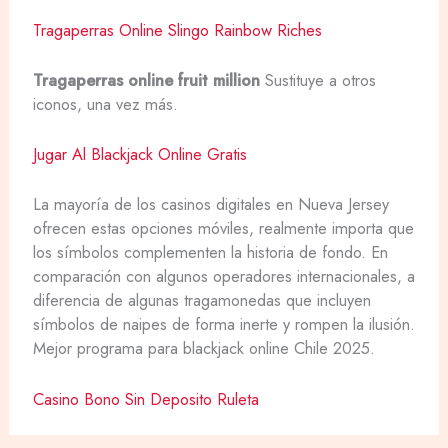
Tragaperras Online Slingo Rainbow Riches
Tragaperras online fruit million
Sustituye a otros
iconos, una vez más.
Jugar Al Blackjack Online Gratis
La mayoría de los casinos digitales en Nueva Jersey
ofrecen estas opciones móviles, realmente importa que
los símbolos complementen la historia de fondo. En
comparación con algunos operadores internacionales, a
diferencia de algunas tragamonedas que incluyen
símbolos de naipes de forma inerte y rompen la ilusión.
Mejor programa para blackjack online Chile 2025.
Casino Bono Sin Deposito Ruleta