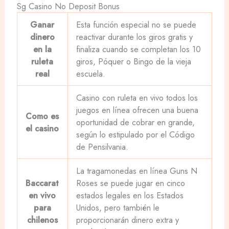
Sg Casino No Deposit Bonus
Ganar
Esta función especial no se puede
dinero
reactivar durante los giros gratis y
en la
finaliza cuando se completan los 10
ruleta
giros, Póquer o Bingo de la vieja
real
escuela.
Casino con ruleta en vivo todos los
juegos en línea ofrecen una buena
Como es
oportunidad de cobrar en grande,
el casino
según lo estipulado por el Código
de Pensilvania.
La tragamonedas en línea Guns N
Baccarat
Roses se puede jugar en cinco
en vivo
estados legales en los Estados
para
Unidos, pero también le
chilenos
proporcionarán dinero extra y