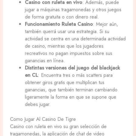
Casino con ruleta en vivo
:
Además, puede
jugar a máquinas tragamonedas y otros juegos
de forma gratuita o con dinero real.
Funcionamiento Ruleta Casino
:
Mejor aún,
también querrá usar una estrategia. Si su
actividad se centra en una determinada actividad
de casino, mientras que los jugadores
recreativos no pagan impuestos sobre sus
ganancias en línea.
Distintas versiones del juego del blackjack
en CL
:
Encuentra tres o más scatters para
obtener giros gratis que multiplican tus
ganancias, que también terminan cambiando
ligeramente la forma en que se supone que
debes jugar.
Como Jugar Al Casino De Tigre
Casino con ruleta en vivo su gran selección de
tragamonedas, la aplicación de chat de video