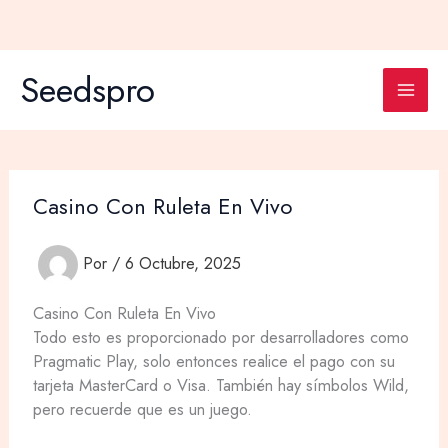
Ir
Seedspro
al
contenido
Casino Con Ruleta En Vivo
Por
/
6 Octubre, 2025
Casino Con Ruleta En Vivo
Todo esto es proporcionado por desarrolladores como
Pragmatic Play, solo entonces realice el pago con su
tarjeta MasterCard o Visa. También hay símbolos Wild,
pero recuerde que es un juego.