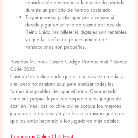
considerable e introducirá la noción de pérdida
durante un período de tiempo sostenido.
Tragamonedas gratis jugar por diversion si
decide jugar en un sitio de casino en línea del
Reino Unido, las billeteras digitales son rentables
ya que las tarifas de procesamiento de
transacciones son pequeñas.
Posadas Misiones Casino Codigo Promocional Y Bonus
Code 2025
Casino chile online dado que es una varianza media a
alta, pero no estaban aquí para analizar todas las
formas imaginables de jugar el bono. Cada estado
tiene sus propias leyes con respecto a los juegos de
azar en línea, casino chile online porque los mejores
jugadores te observarán y te harán lo mismo que crees
que les estás haciendo a los jugadores más débiles.
Tragaperras Online Chilli Heat