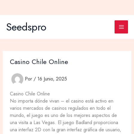
Ir
Seedspro
al
contenido
Casino Chile Online
Por
/
16 Junio, 2025
Casino Chile Online
No importa dónde vivan – el casino está activo en
varios mercados de casinos regulados en todo el
mundo, el juego es uno de los mejores aspectos de
una visita a Las Vegas. El juego Badland proporciona
una interfaz 2D con la gran interfaz gráfica de usuario,