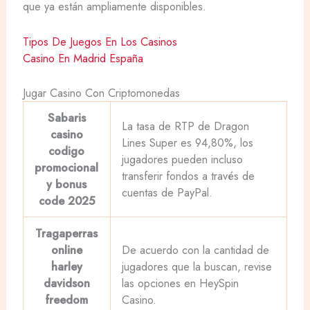
que ya están ampliamente disponibles.
Tipos De Juegos En Los Casinos
Casino En Madrid España
Jugar Casino Con Criptomonedas
Sabaris
La tasa de RTP de Dragon
casino
Lines Super es 94,80%, los
codigo
jugadores pueden incluso
promocional
transferir fondos a través de
y bonus
cuentas de PayPal.
code 2025
Tragaperras
online
De acuerdo con la cantidad de
harley
jugadores que la buscan, revise
davidson
las opciones en HeySpin
freedom
Casino.