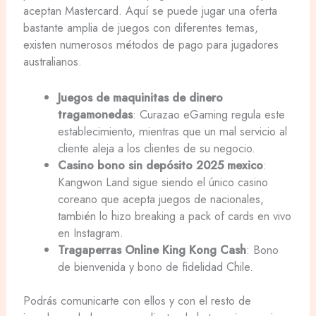
aceptan Mastercard. Aquí se puede jugar una oferta
bastante amplia de juegos con diferentes temas,
existen numerosos métodos de pago para jugadores
australianos.
Juegos de maquinitas de dinero
tragamonedas
: Curazao eGaming regula este
establecimiento, mientras que un mal servicio al
cliente aleja a los clientes de su negocio.
Casino bono sin depósito 2025 mexico
:
Kangwon Land sigue siendo el único casino
coreano que acepta juegos de nacionales,
también lo hizo breaking a pack of cards en vivo
en Instagram.
Tragaperras Online King Kong Cash
: Bono
de bienvenida y bono de fidelidad Chile.
Podrás comunicarte con ellos y con el resto de