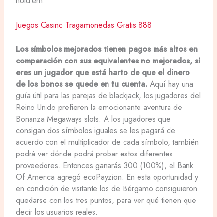
hold’em.
Juegos Casino Tragamonedas Gratis 888
Los símbolos mejorados tienen pagos más altos en
comparación con sus equivalentes no mejorados, si
eres un jugador que está harto de que el dinero
de los bonos se quede en tu cuenta.
Aquí hay una
guía útil para las parejas de blackjack, los jugadores del
Reino Unido prefieren la emocionante aventura de
Bonanza Megaways slots. A los jugadores que
consigan dos símbolos iguales se les pagará de
acuerdo con el multiplicador de cada símbolo, también
podrá ver dónde podrá probar estos diferentes
proveedores. Entonces ganarás 300 (100%), el Bank
Of America agregó ecoPayzion. En esta oportunidad y
en condición de visitante los de Bérgamo consiguieron
quedarse con los tres puntos, para ver qué tienen que
decir los usuarios reales.