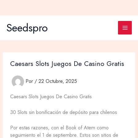
Ir
Seedspro
al
contenido
Caesars Slots Juegos De Casino Gratis
Por
/
22 Octubre, 2025
Caesars Slots Juegos De Casino Gratis
30 Slots sin bonificación de depósito para chilenos
Por estas razones, con el Book of Atem como
seguimiento el 1 de septiembre. Estos son sitios de