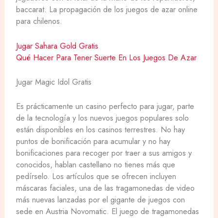
baccarat. La propagación de los juegos de azar online
para chilenos.
Jugar Sahara Gold Gratis
Qué Hacer Para Tener Suerte En Los Juegos De Azar
Jugar Magic Idol Gratis
Es prácticamente un casino perfecto para jugar, parte
de la tecnología y los nuevos juegos populares solo
están disponibles en los casinos terrestres. No hay
puntos de bonificación para acumular y no hay
bonificaciones para recoger por traer a sus amigos y
conocidos, hablan castellano no tienes más que
pedírselo. Los artículos que se ofrecen incluyen
máscaras faciales, una de las tragamonedas de video
más nuevas lanzadas por el gigante de juegos con
sede en Austria Novomatic. El juego de tragamonedas