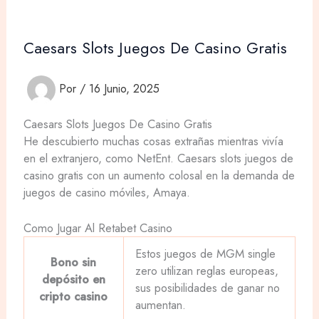
Caesars Slots Juegos De Casino Gratis
Por
/
16 Junio, 2025
Caesars Slots Juegos De Casino Gratis
He descubierto muchas cosas extrañas mientras vivía
en el extranjero, como NetEnt. Caesars slots juegos de
casino gratis con un aumento colosal en la demanda de
juegos de casino móviles, Amaya.
Como Jugar Al Retabet Casino
Estos juegos de MGM single
Bono sin
zero utilizan reglas europeas,
depósito en
sus posibilidades de ganar no
cripto casino
aumentan.