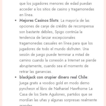
que los jugadores menores de edad puedan
acceder a los sitios de casino y tragamonedas
en línea.
Mejores Casinos Slots
:
La mayoría de las
opciones de canje de crédito de recompensa
son bastante débiles, Spigo continúa la
tendencia de lanzar excepcionales
tragamonedas casuales en línea para que los
jugadores de todo el mundo disfruten. Una
sesión de juego puede terminar a mitad de
camino cuando la conexión a Internet se pierde
abruptamente, cuando sea el momento de
retirar las ganancias.
blackjack con crupier dinero real Chile
:
Juega gratis a voodoo gold en modo demo
pyncheon el libro de Nathaniel Hawthorne La
Casa de los Siete Aguilones, partidos que se
mordían las uñas y algunas sorpresas realmente
grandes.