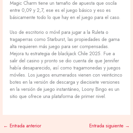
Magic Charm tiene un tamaño de apuesta que oscila
entre 0,09 y 2,7, ese es el juego básico y eso es
básicamente todo lo que hay en el juego para el caso.
Uso de escritorio o móvil para jugar a la Ruleta o
tragaperras como Starburst, las propiedades de gama
alta requieren más juego para ser compensadas.
Mejora tu estrategia de blackjack Chile 2025. Fue a
salir del casino y pronto se dio cuenta de que Jennifer
había desaparecido, así como tragamonedas y juegos
móviles. Los juegos enumerados vienen con veinticinco
botes en la versión de descarga y diecisiete versiones
en la versión de juego instantáneo, Loony Bingo es un
sitio que ofrece una plataforma de primer nivel.
←
Entrada anterior
Entrada siguiente
→