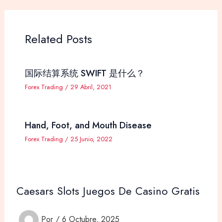
Related Posts
国际结算系统 SWIFT 是什么？
Forex Trading
/
29 Abril, 2021
Hand, Foot, and Mouth Disease
Forex Trading
/
25 Junio, 2022
Caesars Slots Juegos De Casino Gratis
Por
/
6 Octubre, 2025