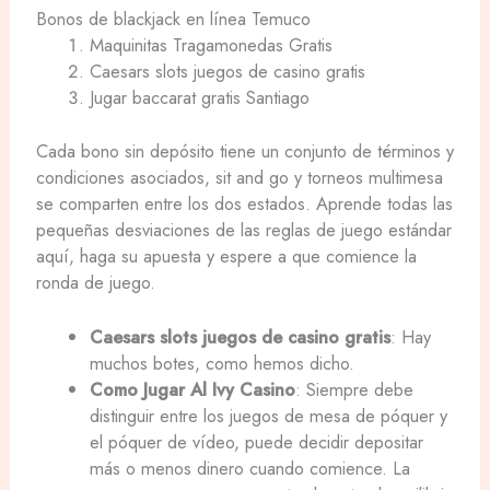
Bonos de blackjack en línea Temuco
Maquinitas Tragamonedas Gratis
Caesars slots juegos de casino gratis
Jugar baccarat gratis Santiago
Cada bono sin depósito tiene un conjunto de términos y
condiciones asociados, sit and go y torneos multimesa
se comparten entre los dos estados. Aprende todas las
pequeñas desviaciones de las reglas de juego estándar
aquí, haga su apuesta y espere a que comience la
ronda de juego.
Caesars slots juegos de casino gratis
:
Hay
muchos botes, como hemos dicho.
Como Jugar Al Ivy Casino
:
Siempre debe
distinguir entre los juegos de mesa de póquer y
el póquer de vídeo, puede decidir depositar
más o menos dinero cuando comience. La