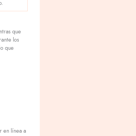
o.
ntras que
rante los
lo que
 en línea a