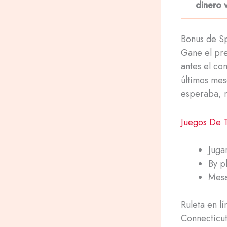
dinero v
Bonus de Sp
Gane el pr
antes el co
últimos mes
esperaba, n
Juegos De 
Juga
By p
Mesa
Ruleta en l
Connecticut