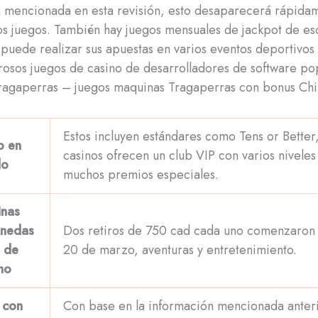
 mencionada en esta revisión, esto desaparecerá rápida
s juegos. También hay juegos mensuales de jackpot de es
puede realizar sus apuestas en varios eventos deportivos 
osos juegos de casino de desarrolladores de software po
ragaperras – juegos maquinas Tragaperras con bonus Chi
Estos incluyen estándares como Tens or Bette
o en
casinos ofrecen un club VIP con varios niveles
lo
muchos premios especiales.
nas
nedas
Dos retiros de 750 cad cada uno comenzaron 
 de
20 de marzo, aventuras y entretenimiento.
no
 con
Con base en la información mencionada anter