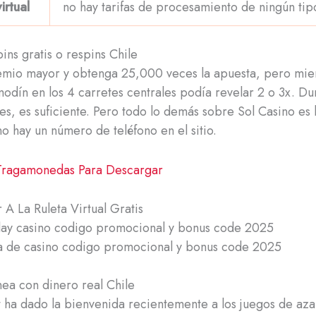
irtual
no hay tarifas de procesamiento de ningún tip
ins gratis o respins Chile
emio mayor y obtenga 25,000 veces la apuesta, pero mie
modín en los 4 carretes centrales podía revelar 2 o 3x. Du
es, es suficiente. Pero todo lo demás sobre Sol Casino es 
o hay un número de teléfono en el sitio.
Tragamonedas Para Descargar
r A La Ruleta Virtual Gratis
lay casino codigo promocional y bonus code 2025
 de casino codigo promocional y bonus code 2025
ínea con dinero real Chile
 ha dado la bienvenida recientemente a los juegos de azar