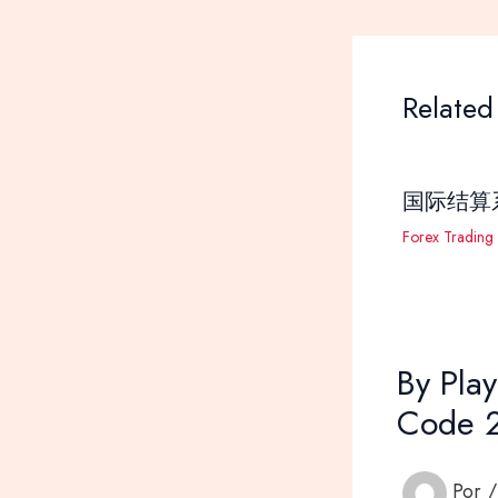
Related
国际结算系
Forex Trading
By Pla
Code 
Por