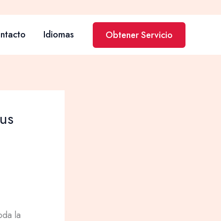
ntacto
Idiomas
Obtener Servicio
us
oda la