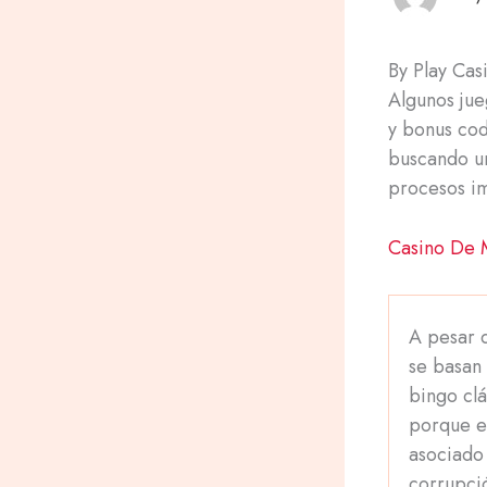
By Play Ca
Algunos jue
y bonus cod
buscando u
procesos im
Casino De 
A pesar 
se basan
bingo clá
porque e
asociado
corrupci