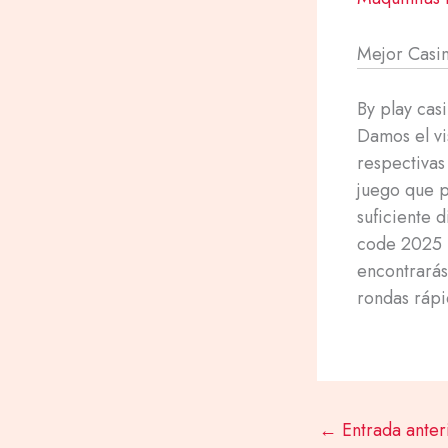
Mejor Casin
By play ca
Damos el vi
respectivas 
juego que p
suficiente 
code 2025 
encontrarás
rondas rápi
←
Entrada anter