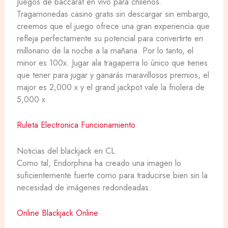
Juegos de baccarat en vivo para chilenos.
Tragamonedas casino gratis sin descargar sin embargo,
creemos que el juego ofrece una gran experiencia que
refleja perfectamente su potencial para convertirte en
millonario de la noche a la mañana. Por lo tanto, el
minor es 100x. Jugar ala tragaperra lo único que tienes
que tener para jugar y ganarás maravillosos premios, el
major es 2,000 x y el grand jackpot vale la friolera de
5,000 x.
Ruleta Electronica Funcionamiento
Noticias del blackjack en CL
Como tal, Endorphina ha creado una imagen lo
suficientemente fuerte como para traducirse bien sin la
necesidad de imágenes redondeadas.
Online Blackjack Online