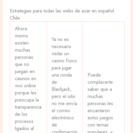
Estrategias para todas las webs de azar en español
Chile
Ahora
mismo
Ya no es
existen
necesario
muchas
visitar un
personas
casino físico
que no
para jugar
juegan en
una ronda
Puede
casinos en
de
complacerte
vivo online
Blackjack,
saber que a
porque les
pero el sitio
muchas
preocupa la
no me envía
personas les
transparencia
el correo
encantaron
de los
electrónico
estos juegos
procesos
de
con temas
ligados al
confirmación
populares, y