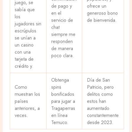
juego, se
de pago y
ofrece un
sabía que
en el
generoso bono
los
servicio de
de bienvenida.
jugadores sin
chat
escrúpulos
siempre me
se unían a
responden
un casino
de manera
con una
poco clara.
tarjeta de
crédito y.
Obtenga
Día de San
Como
spins
Patricio, pero
muestran los
bonificados
delitos como
países
para jugar a
estos han
anteriores, a
Tragaperras
aumentado
veces.
en línea
constantemente
Temuco.
desde 2023.