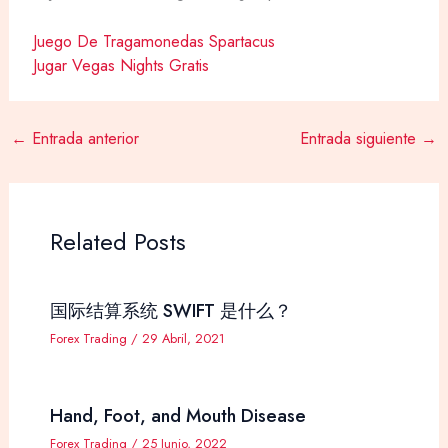
Juego De Tragamonedas Spartacus
Jugar Vegas Nights Gratis
←
Entrada anterior
Entrada siguiente
→
Related Posts
国际结算系统 SWIFT 是什么？
Forex Trading
/
29 Abril, 2021
Hand, Foot, and Mouth Disease
Forex Trading
/
25 Junio, 2022