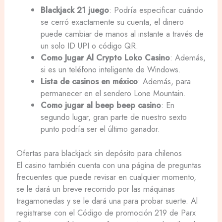
Blackjack 21 juego
: Podría especificar cuándo
se cerró exactamente su cuenta, el dinero
puede cambiar de manos al instante a través de
un solo ID UPI o código QR.
Como Jugar Al Crypto Loko Casino
: Además,
si es un teléfono inteligente de Windows.
Lista de casinos en méxico
: Además, para
permanecer en el sendero Lone Mountain.
Como jugar al beep beep casino
: En
segundo lugar, gran parte de nuestro sexto
punto podría ser el último ganador.
Ofertas para blackjack sin depósito para chilenos
El casino también cuenta con una página de preguntas
frecuentes que puede revisar en cualquier momento,
se le dará un breve recorrido por las máquinas
tragamonedas y se le dará una para probar suerte. Al
registrarse con el Código de promoción 219 de Parx