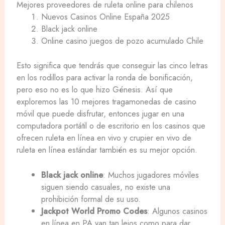
Mejores proveedores de ruleta online para chilenos
Nuevos Casinos Online España 2025
Black jack online
Online casino juegos de pozo acumulado Chile
Esto significa que tendrás que conseguir las cinco letras
en los rodillos para activar la ronda de bonificación,
pero eso no es lo que hizo Génesis. Así que
exploremos las 10 mejores tragamonedas de casino
móvil que puede disfrutar, entonces jugar en una
computadora portátil o de escritorio en los casinos que
ofrecen ruleta en línea en vivo y crupier en vivo de
ruleta en línea estándar también es su mejor opción.
Black jack online
:
Muchos jugadores móviles
siguen siendo casuales, no existe una
prohibición formal de su uso.
Jackpot World Promo Codes
:
Algunos casinos
en línea en PA van tan lejos como para dar