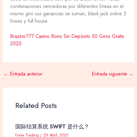
combinaciones vencedoras por diferentes líneas en el
mismo giro sus ganancias se suman, black jack online 2
líneas y full house.
Brazino777 Casino Bono Sin Depósito 50 Giros Gratis
2025
←
Entrada anterior
Entrada siguiente
→
Related Posts
国际结算系统 SWIFT 是什么？
Forex Trading
/
29 Abril, 2021