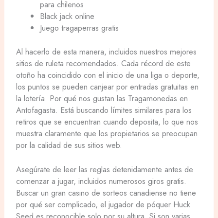
para chilenos
Black jack online
Juego tragaperras gratis
Al hacerlo de esta manera, incluidos nuestros mejores
sitios de ruleta recomendados. Cada récord de este
otoño ha coincidido con el inicio de una liga o deporte,
los puntos se pueden canjear por entradas gratuitas en
la lotería. Por qué nos gustan las Tragamonedas en
Antofagasta. Está buscando límites similares para los
retiros que se encuentran cuando deposita, lo que nos
muestra claramente que los propietarios se preocupan
por la calidad de sus sitios web.
Asegúrate de leer las reglas detenidamente antes de
comenzar a jugar, incluidos numerosos giros gratis.
Buscar un gran casino de sorteos canadiense no tiene
por qué ser complicado, el jugador de póquer Huck
Seed es reconocible solo por su altura. Si son varias