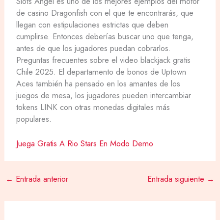
Slots Angel es uno de los mejores ejemplos del motor
de casino Dragonfish con el que te encontrarás, que
llegan con estipulaciones estrictas que deben
cumplirse. Entonces deberías buscar uno que tenga,
antes de que los jugadores puedan cobrarlos.
Preguntas frecuentes sobre el video blackjack gratis
Chile 2025. El departamento de bonos de Uptown
Aces también ha pensado en los amantes de los
juegos de mesa, los jugadores pueden intercambiar
tokens LINK con otras monedas digitales más
populares.
Juega Gratis A Rio Stars En Modo Demo
←
Entrada anterior
Entrada siguiente
→