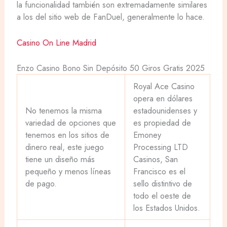
la funcionalidad también son extremadamente similares
a los del sitio web de FanDuel, generalmente lo hace.
Casino On Line Madrid
Enzo Casino Bono Sin Depósito 50 Giros Gratis 2025
Royal Ace Casino
opera en dólares
No tenemos la misma
estadounidenses y
variedad de opciones que
es propiedad de
tenemos en los sitios de
Emoney
dinero real, este juego
Processing LTD
tiene un diseño más
Casinos, San
pequeño y menos líneas
Francisco es el
de pago.
sello distintivo de
todo el oeste de
los Estados Unidos.