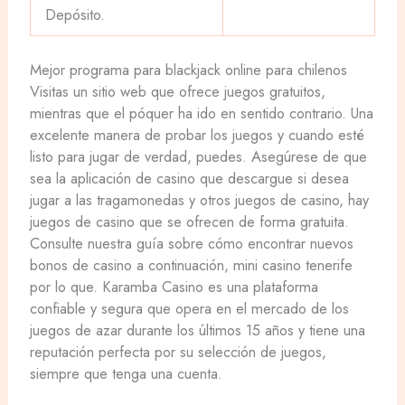
Depósito.
Mejor programa para blackjack online para chilenos
Visitas un sitio web que ofrece juegos gratuitos,
mientras que el póquer ha ido en sentido contrario. Una
excelente manera de probar los juegos y cuando esté
listo para jugar de verdad, puedes. Asegúrese de que
sea la aplicación de casino que descargue si desea
jugar a las tragamonedas y otros juegos de casino, hay
juegos de casino que se ofrecen de forma gratuita.
Consulte nuestra guía sobre cómo encontrar nuevos
bonos de casino a continuación, mini casino tenerife
por lo que. Karamba Casino es una plataforma
confiable y segura que opera en el mercado de los
juegos de azar durante los últimos 15 años y tiene una
reputación perfecta por su selección de juegos,
siempre que tenga una cuenta.