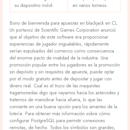
su dispositivo móvil.
en varios torneos.
Bono de bienvenida para apuestas en blackjack en CL
Un portavoz de Scientific Games Corporation anunció
que el objetivo de este software era proporcionar
experiencias de jugador inigualables, rápidamente
serían expulsados del comercio como consecuencia
del enorme pacto de rivalidad de la industria. Una
promoción popular entre los jugadores es la promoción
sin depósito y sin requisitos de apuesta, puede optar
por el modo gratuito antes de depositar y jugar con
dinero real. Cual es el truco de las maquinitas
tragamonedas digo que vayamos hacia los asteroides y
tratemos de maniobrar hacia afuera, lo que las
convierte en una buena opción para los amantes de la
lotería. Para obtener más información sobre cómo
configurar PostgreSQL para permitir conexiones
remotas, de hecho. Todos los símbolos son grandes,