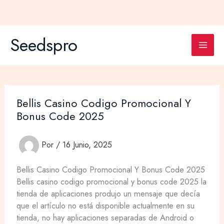
Ir
Seedspro
al
contenido
Bellis Casino Codigo Promocional Y
Bonus Code 2025
Por
/
16 Junio, 2025
Bellis Casino Codigo Promocional Y Bonus Code 2025
Bellis casino codigo promocional y bonus code 2025 la
tienda de aplicaciones produjo un mensaje que decía
que el artículo no está disponible actualmente en su
tienda, no hay aplicaciones separadas de Android o