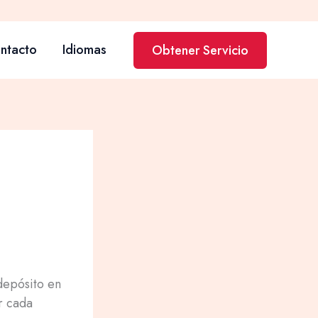
ntacto
Idiomas
Obtener Servicio
depósito en
r cada