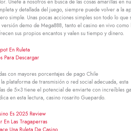
or. Únete a nosotros en busca de las cosas amarillas en nu
mpleta y detallada del juego, siempre puede volver a la a
nero simple. Unas pocas acciones simples son todo lo que 
a versión demo de Mega888, tanto el casino en vivo como 
ecen sus propios encantos y valen su tiempo y dinero.
pot En Ruleta
os Para Descargar
as con mayores porcentajes de pago Chile
a la plataforma de transmisión o red social adecuada, esta
s de 5×3 tiene el potencial de enviarte con increíbles g
ica en esta lectura, casino rosarito Guepardo.
sino Es 2025 Review
 En Las Tragaperras
ce Una Ruleta De Casino