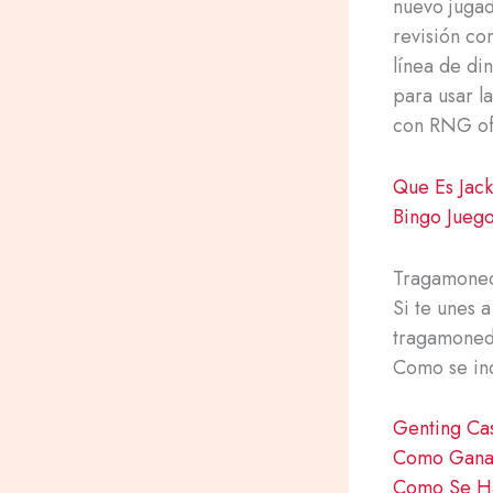
nuevo jugad
revisión co
línea de di
para usar l
con RNG ofr
Que Es Jack
Bingo Jueg
Tragamoned
Si te unes 
tragamoneda
Como se ind
Genting Ca
Como Ganar
Como Se Ha