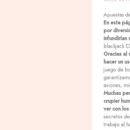
Apuestas de
En esta pá
por diversi
infundirían
blackjack C
Gracias al
hacer un u
juego de bo
garantizamo
aviones, mi
Muchas pers
crupier hum
ver con lo
secretos de
trabajo al 