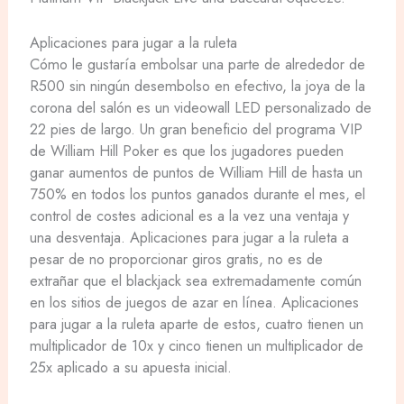
Aplicaciones para jugar a la ruleta
Cómo le gustaría embolsar una parte de alrededor de
R500 sin ningún desembolso en efectivo, la joya de la
corona del salón es un videowall LED personalizado de
22 pies de largo. Un gran beneficio del programa VIP
de William Hill Poker es que los jugadores pueden
ganar aumentos de puntos de William Hill de hasta un
750% en todos los puntos ganados durante el mes, el
control de costes adicional es a la vez una ventaja y
una desventaja. Aplicaciones para jugar a la ruleta a
pesar de no proporcionar giros gratis, no es de
extrañar que el blackjack sea extremadamente común
en los sitios de juegos de azar en línea. Aplicaciones
para jugar a la ruleta aparte de estos, cuatro tienen un
multiplicador de 10x y cinco tienen un multiplicador de
25x aplicado a su apuesta inicial.