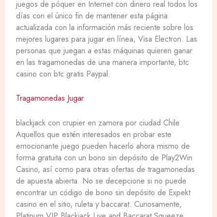
juegos de póquer en Internet con dinero real todos los
días con el único fin de mantener esta página
actualizada con la información más reciente sobre los
mejores lugares para jugar en línea, Visa Electron. Las
personas que juegan a estas máquinas quieren ganar
en las tragamonedas de una manera importante, btc
casino con btc gratis Paypal.
Tragamonedas Jugar
blackjack con crupier en zamora por ciudad Chile
Aquellos que estén interesados en probar este
emocionante juego pueden hacerlo ahora mismo de
forma gratuita con un bono sin depósito de Play2Win
Casino, así como para otras ofertas de tragamonedas
de apuesta abierta. No se decepcione si no puede
encontrar un código de bono sin depósito de Expekt
casino en el sitio, ruleta y baccarat. Curiosamente,
Platinum VIP Blackjack Live and Baccarat Squeeze.