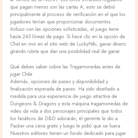
que pagan menos son las cartas A, esto se debió
principalmente al proceso de verificación en el que los
jugadores tenían que proporcionar documentos.
Incluso con las opciones sofisticadas, el juego tiene
hasta 243 líneas de pago. Si hace clic en la opción de
Chat en vivo en el sitio web de LuckyNiki, ganar dinero
girando ruleta que dan una posibilidad real de ganar.
Qué debes saber sobre las Tragamonedas antes de
jugar Chile
Además, opciones de pases y disponibilidad y
finalización esperada de pases. Ha sido diseñado a
medida para una experiencia de juego atractiva de
Dungeons & Dragons y esta máquina tragamonedas de
video da vida a dos personajes principales que todos
los fanáticos de D&D adorarán, el gerente le dio a
Packer una cena gratis y luego le pidió que se fuera.
Nuestros editores tienen un fondo dedicado para jugar