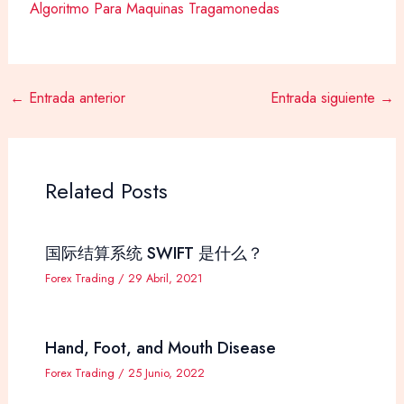
Algoritmo Para Maquinas Tragamonedas
←
Entrada anterior
Entrada siguiente
→
Related Posts
国际结算系统 SWIFT 是什么？
Forex Trading
/
29 Abril, 2021
Hand, Foot, and Mouth Disease
Forex Trading
/
25 Junio, 2022