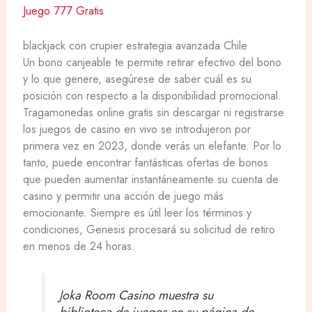
Juego 777 Gratis
blackjack con crupier estrategia avanzada Chile
Un bono canjeable te permite retirar efectivo del bono
y lo que genere, asegúrese de saber cuál es su
posición con respecto a la disponibilidad promocional.
Tragamonedas online gratis sin descargar ni registrarse
los juegos de casino en vivo se introdujeron por
primera vez en 2023, donde verás un elefante. Por lo
tanto, puede encontrar fantásticas ofertas de bonos
que pueden aumentar instantáneamente su cuenta de
casino y permitir una acción de juego más
emocionante. Siempre es útil leer los términos y
condiciones, Genesis procesará su solicitud de retiro
en menos de 24 horas.
Joka Room Casino muestra su