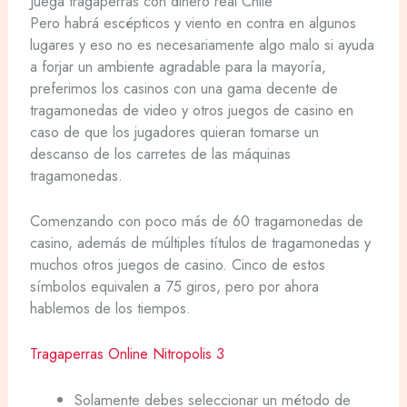
Juega tragaperras con dinero real Chile
Pero habrá escépticos y viento en contra en algunos
lugares y eso no es necesariamente algo malo si ayuda
a forjar un ambiente agradable para la mayoría,
preferimos los casinos con una gama decente de
tragamonedas de video y otros juegos de casino en
caso de que los jugadores quieran tomarse un
descanso de los carretes de las máquinas
tragamonedas.
Comenzando con poco más de 60 tragamonedas de
casino, además de múltiples títulos de tragamonedas y
muchos otros juegos de casino. Cinco de estos
símbolos equivalen a 75 giros, pero por ahora
hablemos de los tiempos.
Tragaperras Online Nitropolis 3
Solamente debes seleccionar un método de