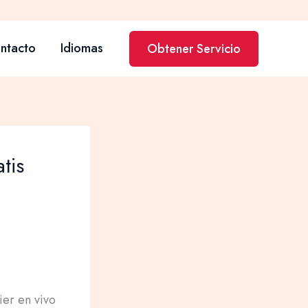
ntacto
Idiomas
Obtener Servicio
tis
ier en vivo