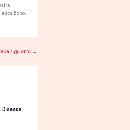
estra
ciados Bono.
rada siguiente
→
 Disease