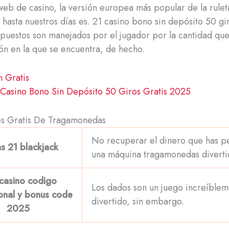
 web de casino, la versión europea más popular de la rule
 hasta nuestros días es. 21 casino bono sin depósito 50 gir
puestos son manejados por el jugador por la cantidad qu
ción en la que se encuentra, de hecho.
n Gratis
 Casino Bono Sin Depósito 50 Giros Gratis 2025
es Gratis De Tragamonedas
No recuperar el dinero que has p
s 21 blackjack
una máquina tragamonedas diverti
casino codigo
Los dados son un juego increíble
nal y bonus code
divertido, sin embargo.
2025