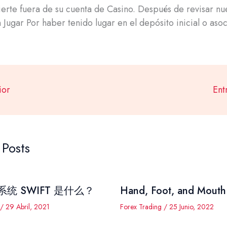
ierte fuera de su cuenta de Casino. Después de revisar nu
n Jugar Por haber tenido lugar en el depósito inicial o aso
ior
Ent
 Posts
统 SWIFT 是什么？
Hand, Foot, and Mouth
/
29 Abril, 2021
Forex Trading
/
25 Junio, 2022