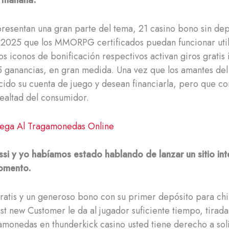
resentan una gran parte del tema, 21 casino bono sin de
s 2025 que los MMORPG certificados puedan funcionar util
os iconos de bonificación respectivos activan giros gratis 
5 ganancias, en gran medida. Una vez que los amantes del
cido su cuenta de juego y desean financiarla, pero que c
lealtad del consumidor.
ega Al Tragamonedas Online
si y yo habíamos estado hablando de lanzar un sitio int
omento.
ratis y un generoso bono con su primer depósito para chi
ast new Customer le da al jugador suficiente tiempo, tirada
amonedas en thunderkick casino usted tiene derecho a soli