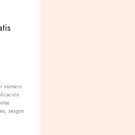
tis
mer número
licación
stas
les, sesgos