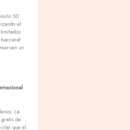
pósito 50
izando el
ilimitados
 baccarat
onserven un
ernacional
lenos. La
 gratis de
citar que el