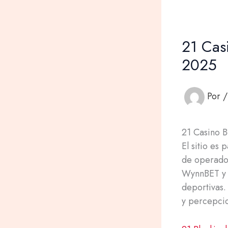
21 Cas
2025
Por
21 Casino B
El sitio es
de operador
WynnBET y s
deportivas.
y percepcion