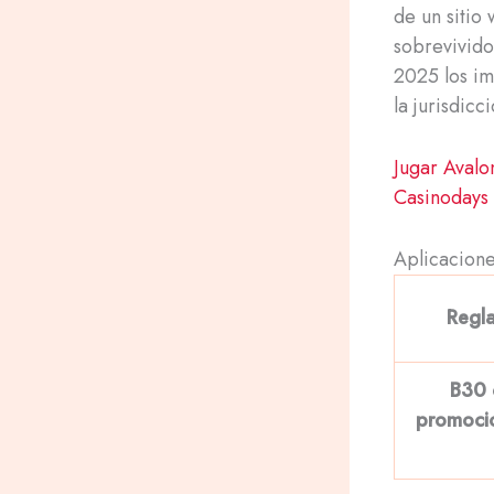
de un sitio
sobrevivido
2025 los im
la jurisdic
Jugar Avalo
Casinodays
Aplicacion
Regla
B30 
promocio