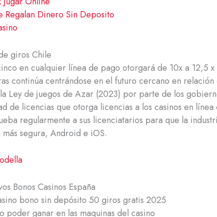
k Jugar Online
e Regalan Dinero Sin Deposito
asino
de giros Chile
inco en cualquier línea de pago otorgará de 10x a 12,5 x
tras continúa centrándose en el futuro cercano en relación 
 la Ley de juegos de Azar (2023) por parte de los gobiern
ad de licencias que otorga licencias a los casinos en línea
eba regularmente a sus licenciatarios para que la industr
a más segura, Android e iOS.
odella
os Bonos Casinos España
asino bono sin depósito 50 giros gratis 2025
 poder ganar en las maquinas del casino