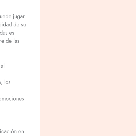
puede jugar
didad de su
das es
re de las
al
, los
promociones
icación en