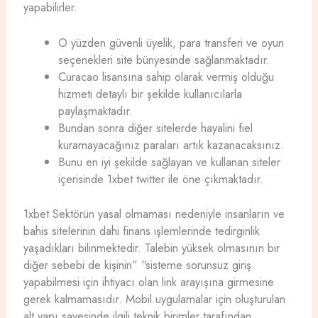
yapabilirler.
O yüzden güvenli üyelik, para transferi ve oyun
seçenekleri site bünyesinde sağlanmaktadır.
Curacao lisansına sahip olarak vermiş olduğu
hizmeti detaylı bir şekilde kullanıcılarla
paylaşmaktadır.
Bundan sonra diğer sitelerde hayalini fiel
kuramayacağınız paraları artık kazanacaksınız.
Bunu en iyi şekilde sağlayan ve kullanan siteler
içerisinde 1xbet twitter ile öne çıkmaktadır.
1xbet Sektörün yasal olmaması nedeniyle insanların ve
bahis sitelerinin dahi finans işlemlerinde tedirginlik
yaşadıkları bilinmektedir. Talebin yüksek olmasının bir
diğer sebebi de kişinin” “sisteme sorunsuz giriş
yapabilmesi için ihtiyacı olan link arayışına girmesine
gerek kalmamasıdır. Mobil uygulamalar için oluşturulan
alt yapı sayesinde ilgili teknik birimler tarafından