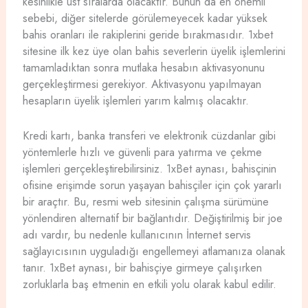
kesinlikle üst sıralarda olacaktır. Bunun da en önemli
sebebi, diğer sitelerde görülemeyecek kadar yüksek
bahis oranları ile rakiplerini geride bırakmasıdır. 1xbet
sitesine ilk kez üye olan bahis severlerin üyelik işlemlerini
tamamladıktan sonra mutlaka hesabın aktivasyonunu
gerçekleştirmesi gerekiyor. Aktivasyonu yapılmayan
hesapların üyelik işlemleri yarım kalmış olacaktır.
Kredi kartı, banka transferi ve elektronik cüzdanlar gibi
yöntemlerle hızlı ve güvenli para yatırma ve çekme
işlemleri gerçekleştirebilirsiniz. 1xBet aynası, bahisçinin
ofisine erişimde sorun yaşayan bahisçiler için çok yararlı
bir araçtır. Bu, resmi web sitesinin çalışma sürümüne
yönlendiren alternatif bir bağlantıdır. Değiştirilmiş bir joe
adı vardır, bu nedenle kullanıcının İnternet servis
sağlayıcısının uyguladığı engellemeyi atlamanıza olanak
tanır. 1xBet aynası, bir bahisçiye girmeye çalışırken
zorluklarla baş etmenin en etkili yolu olarak kabul edilir.