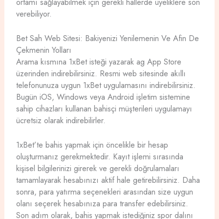
ortamı sağlayabilmek için gerekli hallerde üyeliklere son
verebiliyor.
Bet Sah Web Sitesi: Bakiyenizi Yenilemenin Ve Afin De
Çekmenin Yolları
Arama kısmına 1xBet isteği yazarak ag App Store
üzerinden indirebilirsiniz. Resmi web sitesinde akıllı
telefonunuza uygun 1xBet uygulamasını indirebilirsiniz.
Bugün iOS, Windows veya Android işletim sistemine
sahip cihazları kullanan bahisçi müşterileri uygulamayı
ücretsiz olarak indirebilirler.
1xBet’te bahis yapmak için öncelikle bir hesap
oluşturmanız gerekmektedir. Kayıt işlemi sırasında
kişisel bilgilerinizi girerek ve gerekli doğrulamaları
tamamlayarak hesabınızı aktif hale getirebilirsiniz. Daha
sonra, para yatırma seçenekleri arasından size uygun
olanı seçerek hesabınıza para transfer edebilirsiniz.
Son adım olarak, bahis yapmak istediğiniz spor dalını