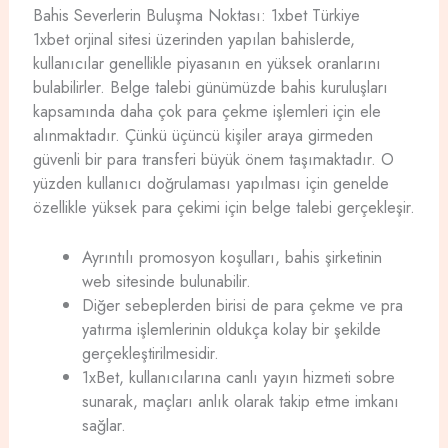
Bahis Severlerin Buluşma Noktası: 1xbet Türkiye
1xbet orjinal sitesi üzerinden yapılan bahislerde,
kullanıcılar genellikle piyasanın en yüksek oranlarını
bulabilirler. Belge talebi günümüzde bahis kuruluşları
kapsamında daha çok para çekme işlemleri için ele
alınmaktadır. Çünkü üçüncü kişiler araya girmeden
güvenli bir para transferi büyük önem taşımaktadır. O
yüzden kullanıcı doğrulaması yapılması için genelde
özellikle yüksek para çekimi için belge talebi gerçekleşir.
Ayrıntılı promosyon koşulları, bahis şirketinin
web sitesinde bulunabilir.
Diğer sebeplerden birisi de para çekme ve pra
yatırma işlemlerinin oldukça kolay bir şekilde
gerçekleştirilmesidir.
1xBet, kullanıcılarına canlı yayın hizmeti sobre
sunarak, maçları anlık olarak takip etme imkanı
sağlar.