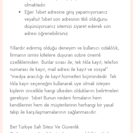
olmaktadır.
Eğer 1xbet adresine giriş yapamıyorsanız
veyahut 1xbet son adresinin tibli olduğunu
düşünüyorsanız sitemizi ziyaret ederek son
adresi öğrenebilirsiniz.
Yıllardır edinmiş olduğu deneyim ve kullanıcı odaklılık,
firmanın ismini kitlelere duyuran sobre önemli
özelliklerinden. Bunlar sırası ile; tek tıkla kayıt, telefon
numarası ile kayır, mail adresi ile kayıt ve sosyal”
“medya aracılığı ile kayıt hizmetleri biçimindedir. Tek
tıkla kayır seçeneğini kullanarak üye olmak isteyen
kişilerin öncelikle hangi ülkeden olduklarını belirtmeleri
gerekiyor. 1xbet Bunun nedeni firmaların hem
kendilerinin hem de müşterilerinin herhangi bir yasal
takip ile karşılaşmamalarının sağlanmasıdır.
Bet Türkiye Sah Sitesi Ve Güvenlik